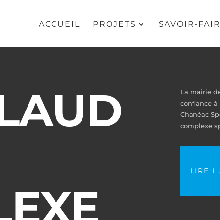
ACCUEIL
PROJETS
SAVOIR-FAI
LAUD
La mairie 
confiance à 
Chanéac Sp
complexe spo
LIRE L
LEXE