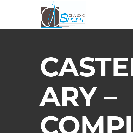
CASTE
ARY –
COMP