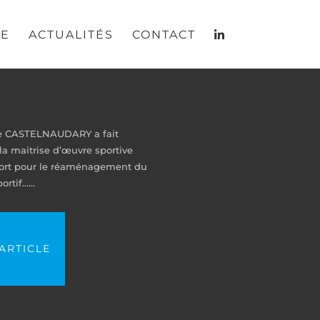
RE
ACTUALITÉS
CONTACT
de CASTELNAUDARY a fait
la maitrise d’œuvre sportive
ort pour le réaménagement du
rtif…...
'ARTICLE