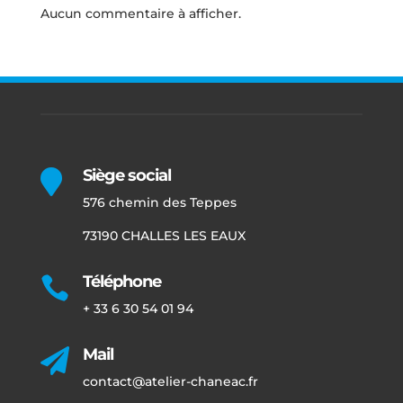
Aucun commentaire à afficher.
Siège social

576 chemin des Teppes
73190 CHALLES LES EAUX
Téléphone

+ 33 6 30 54 01 94
Mail

contact@atelier-chaneac.fr