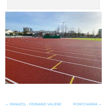
←
PANAZOL - FERNAND VALIERE
PONTCHARRA
→