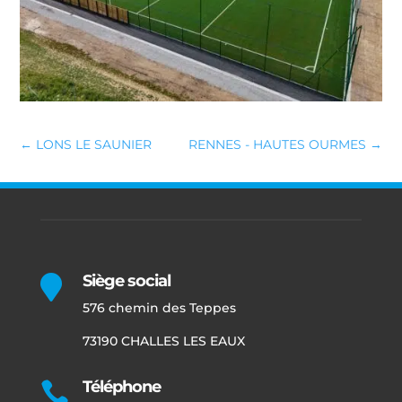
←
LONS LE SAUNIER
RENNES - HAUTES OURMES
→
Siège social

576 chemin des Teppes
73190 CHALLES LES EAUX
Téléphone
