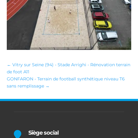
←
Vitry sur Seine (94) - Stade Arrighi - Rénovation terrain
de foot A11
GONFARON - Terrain de football synthétique niveau T6
sans remplissage
→
Siège social
