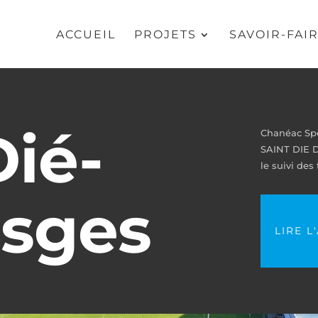
ACCUEIL
PROJETS
SAVOIR-FAI
Dié-
Chanéac Spo
SAINT DIE D
le suivi des 
osges
LIRE L