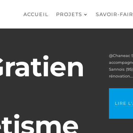
ACCUEIL
PROJETS
SAVOIR-FAI
Gratien
@Chaneac Spo
accompagner
Sannois (95)
rénovation….
LIRE L
étisme