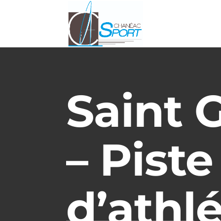
Saint 
– Piste
d’athl