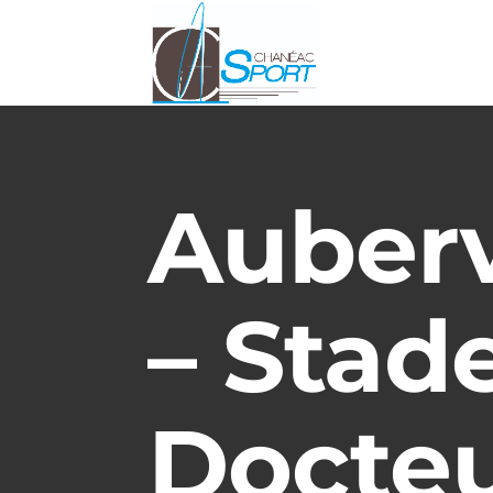
Aubervi
– Stad
Docte