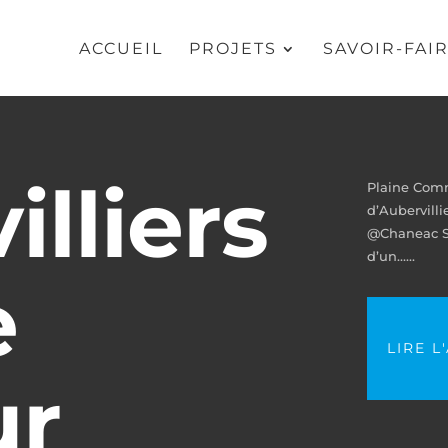
ACCUEIL
PROJETS
SAVOIR-FAI
lliers
Plaine Comm
d’Aubervill
@Chaneac Sp
d’un…...
e
LIRE L
ur