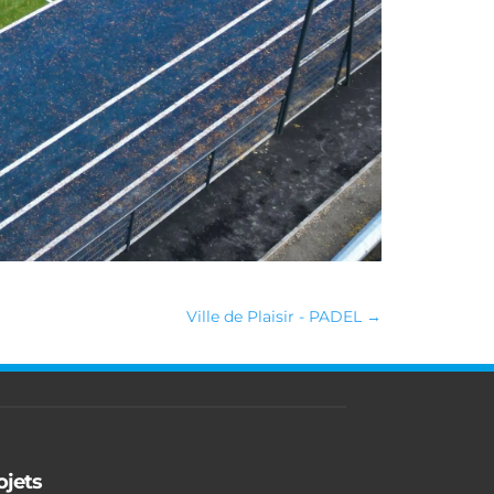
Ville de Plaisir - PADEL
→
ojets