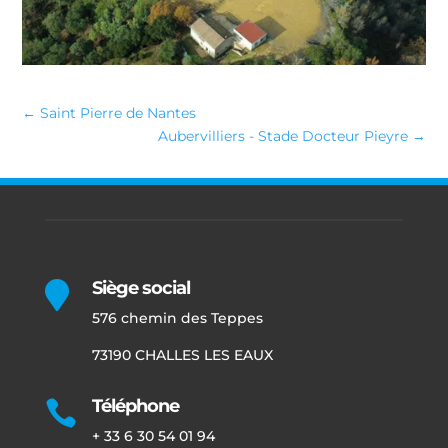
←
Saint Pierre de Nantes
Aubervilliers - Stade Docteur Pieyre
→
Siège social

576 chemin des Teppes
73190 CHALLES LES EAUX
Téléphone

+ 33 6 30 54 01 94