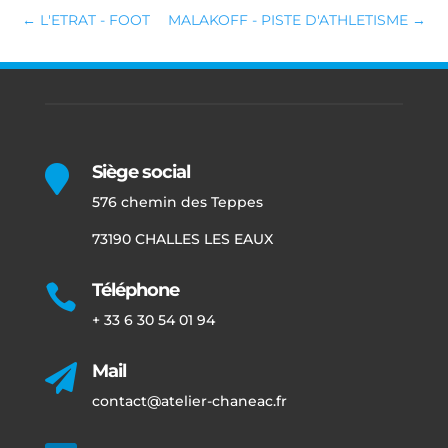
←
L'ETRAT - FOOT
MALAKOFF - PISTE D'ATHLETISME
→
Siège social

576 chemin des Teppes
73190 CHALLES LES EAUX
Téléphone

+ 33 6 30 54 01 94
Mail

contact@atelier-chaneac.fr