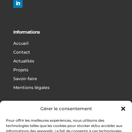
Informations
Accueil
Contact
Actualités
Projets
Savoir-faire
Mentions légales
Gérer le consentement
Projets
Pour offrir les meilleures expériences, nous utilisons des
Football
technologies telles que les cookies pour stocker et/ou accéder aux
informations des appareils. Le fait de consentir à ces technologies