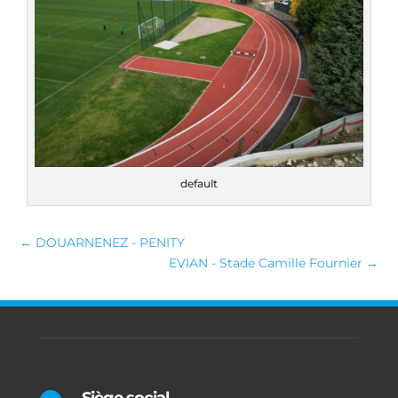
default
←
DOUARNENEZ - PENITY
EVIAN - Stade Camille Fournier
→
Siège social