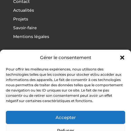
Contact
Actualités
Projets
Savoir-faire
Mentions légales
Gérer le consentement
Projets
Pour offrir les meilleures expériences, nous utilisons des
Football
technologies telles que les cookies pour stocker et/ou accéder aux
informations des appareils. Le fait de consentir à ces technologies
Rugby
nous permettra de traiter des données telles que le comportement
Athlétisme
de navigation ou les ID uniques sur ce site. Le fait de ne pas
consentir ou de retirer son consentement peut avoir un effet
Autres sports
négatif sur certaines caractéristiques et fonctions.
Vestiaires / Gymnases
Tribunes
Accepter
Refuser