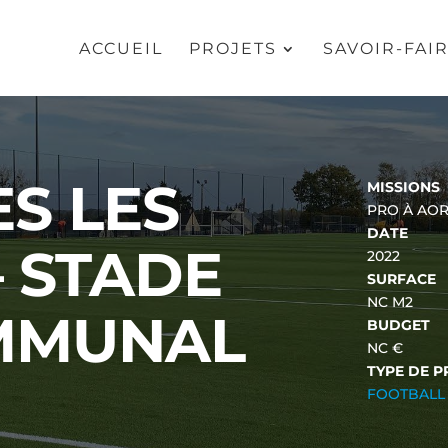
ACCUEIL
PROJETS
SAVOIR-FAI
S LES
MISSIONS
PRO À AO
DATE
– STADE
2022
SURFACE
NC M2
MMUNAL
BUDGET
NC €
TYPE DE P
FOOTBALL