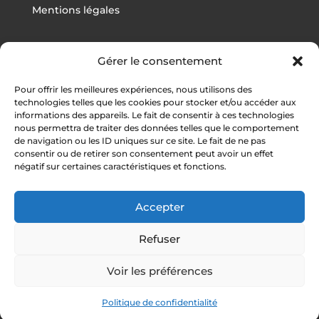
Mentions légales
Gérer le consentement
Projets
Pour offrir les meilleures expériences, nous utilisons des
Football
technologies telles que les cookies pour stocker et/ou accéder aux
informations des appareils. Le fait de consentir à ces technologies
Rugby
nous permettra de traiter des données telles que le comportement
Athlétisme
de navigation ou les ID uniques sur ce site. Le fait de ne pas
consentir ou de retirer son consentement peut avoir un effet
Autres sports
négatif sur certaines caractéristiques et fonctions.
Vestiaires / Gymnases
Tribunes
Accepter
Refuser
Voir les préférences
©
Chanéac Sport
Politique de confidentialité