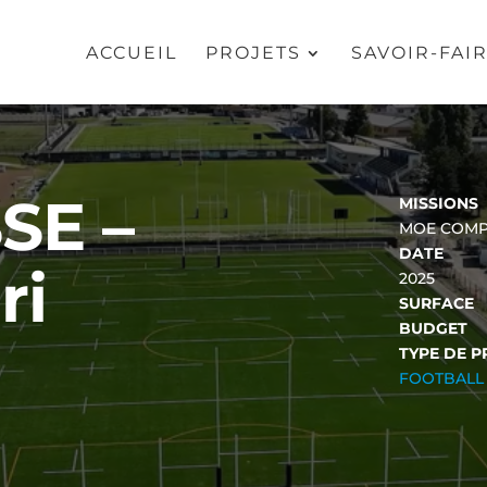
ACCUEIL
PROJETS
SAVOIR-FAI
SE –
MISSIONS
MOE COMP
DATE
ri
2025
SURFACE
BUDGET
TYPE DE P
FOOTBALL