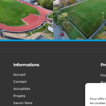
Informations
Pr
Accueil
Foo
Contact
Ru
Actualités
At
Projets
Aut
Pour offrir
Savoir-faire
les cookies
Ves