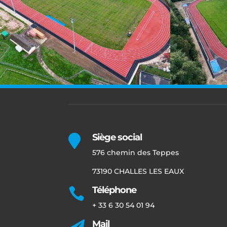
Siège social

576 chemin des Teppes
73190 CHALLES LES EAUX
Téléphone

+ 33 6 30 54 01 94
Mail