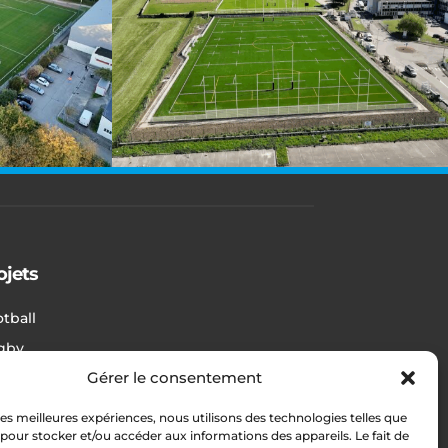
ojets
tball
gby
Gérer le consentement
hlétisme
res sports
 les meilleures expériences, nous utilisons des technologies telles que
 pour stocker et/ou accéder aux informations des appareils. Le fait de
tiaires / Gymnases