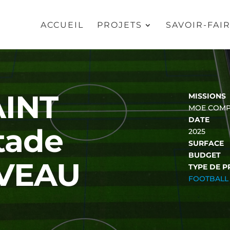
ACCUEIL
PROJETS
SAVOIR-FAI
AINT
MISSIONS
MOE COMP
DATE
tade
2025
SURFACE
BUDGET
AVEAU
TYPE DE P
FOOTBALL