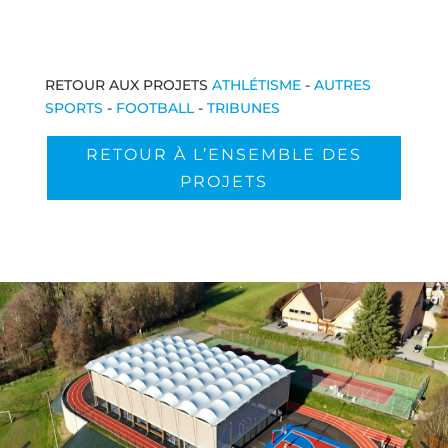
RETOUR AUX PROJETS
ATHLÉTISME
-
AUTRES
SPORTS
-
FOOTBALL
-
TRIBUNES
RETOUR À L’ENSEMBLE DES
PROJETS